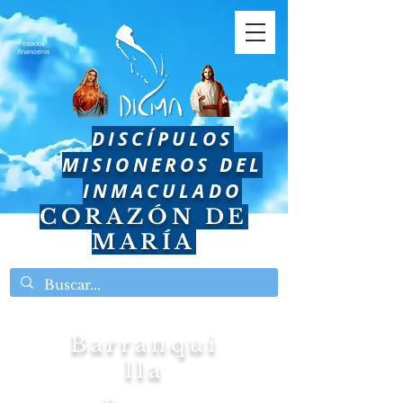
Estados
financieros
DISCÍPULOS
MISIONEROS DEL
INMACULADO
CORAZÓN DE
MARÍA
Barranqui
lla