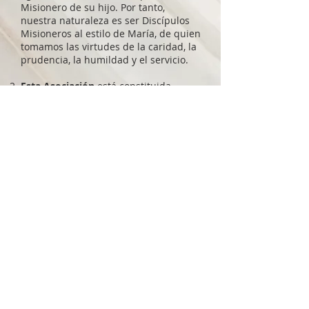
Misionero de su hijo. Por tanto,
nuestra naturaleza es ser Discípulos
Misioneros al estilo de María, de quien
tomamos las virtudes de la caridad, la
prudencia, la humildad y el servicio.
Esta Asociación
está constituida
según las normas del Código de
Derecho Canónico y del presente
Estatuto. Igualmente se regirá, en
aquello que le es propio, por un
Reglamento de Régimen Interior que
regulará aquellos aspectos
susceptibles de modificaciones
coyunturales.
NUESTRA COMUNIDAD
DICMA es una comunidad católica dedicada a
promover la fe y los valores cristianos a través
de la oración, la educación y el servicio.