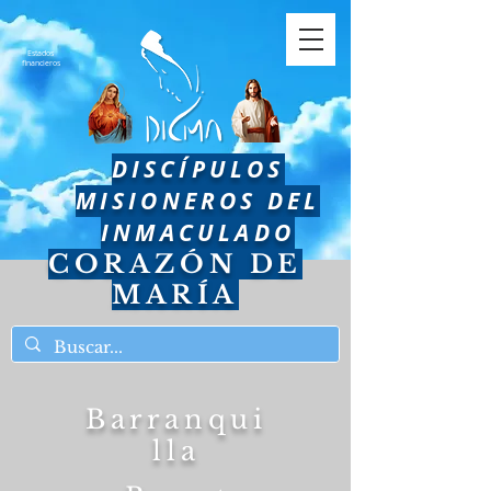
Estados
financieros
DISCÍPULOS
MISIONEROS DEL
INMACULADO
CORAZÓN DE
MARÍA
Barranqui
lla