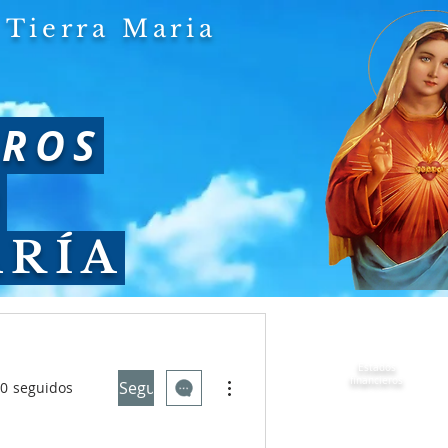
Tierra Maria
EROS
O
ARÍA
ALES
QUIENES SOMOS
Estados
Más acciones
financieros
Seguir
0
seguidos