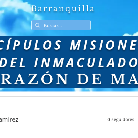
Barranquilla
CÍPULOS MISION
DEL INMACULAD
RAZÓN DE M
NFORMACION
DONDE ESTAMOS
RETIROS ESPIRITU
amirez
0
seguidores