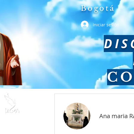
Bogotá
Iniciar sesión
DIS
CO
INICIO
PERFIL
I
Ana maria R